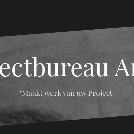
jectbureau A
"Maakt werk van uw Project"